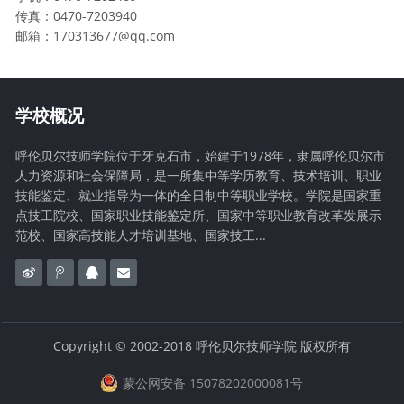
传真：0470-7203940
邮箱：170313677@qq.com
学校概况
呼伦贝尔技师学院位于牙克石市，始建于1978年，隶属呼伦贝尔市
人力资源和社会保障局，是一所集中等学历教育、技术培训、职业
技能鉴定、就业指导为一体的全日制中等职业学校。学院是国家重
点技工院校、国家职业技能鉴定所、国家中等职业教育改革发展示
范校、国家高技能人才培训基地、国家技工...
Copyright © 2002-2018 呼伦贝尔技师学院 版权所有
蒙公网安备 15078202000081号