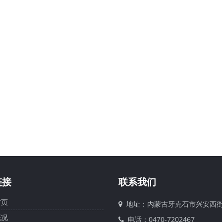
链接
联系我们
页
地址：内蒙古牙克石市兴安西街
况
电话：0470-7202467