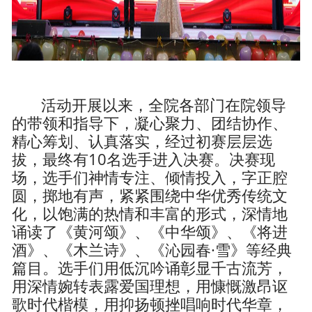
活动开展以来，全院各部门在院领导
的带领和指导下，凝心聚力、团结协作、
精心筹划、认真落实，经过初赛层层选
拔，最终有10名选手进入决赛。决赛现
场，选手们神情专注、倾情投入，字正腔
圆，掷地有声，紧紧围绕中华优秀传统文
化，以饱满的热情和丰富的形式，深情地
诵读了《黄河颂》、《中华颂》、《将进
酒》、《木兰诗》、《沁园春·雪》等经典
篇目。选手们用低沉吟诵彰显千古流芳，
用深情婉转表露爱国理想，用慷慨激昂讴
歌时代楷模，用抑扬顿挫唱响时代华章，